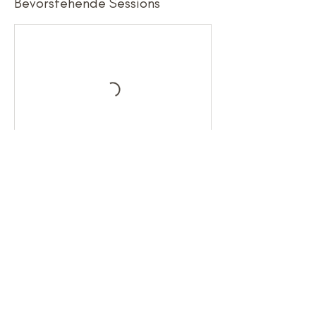
Bevorstehende Sessions
Kontaktangaben
Schulgasse 30, 8530 Deutschlandsberg,
Austria
+4369910112346
info@meinlebenspunkt.at