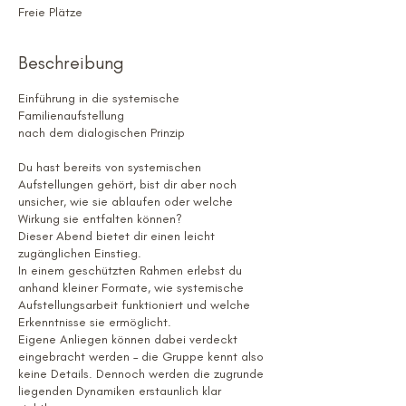
t
Freie Plätze
a
m
Beschreibung
:
1
1
Einführung in die systemische
.
Familienaufstellung
S
nach dem dialogischen Prinzip
e
p
Du hast bereits von systemischen
.
Aufstellungen gehört, bist dir aber noch
unsicher, wie sie ablaufen oder welche
Wirkung sie entfalten können?
Dieser Abend bietet dir einen leicht
zugänglichen Einstieg.
In einem geschützten Rahmen erlebst du
anhand kleiner Formate, wie systemische
Aufstellungsarbeit funktioniert und welche
Erkenntnisse sie ermöglicht.
Eigene Anliegen können dabei verdeckt
eingebracht werden – die Gruppe kennt also
keine Details. Dennoch werden die zugrunde
liegenden Dynamiken erstaunlich klar