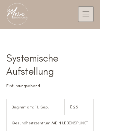
Systemische
Aufstellung
Einführungsabend
25
Euro
Beginnt am: 11. Sep.
B
€ 25
e
g
Gesundheitszentrum MEIN LEBENSPUNKT
i
n
n